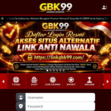
s Slot Gacor Se Indonesia, Nikmati Beragam Promosi Menarik Yang Ada Di GBK99 Serta Gabung Ke Grup
TOGEL
SLOT
LIVE CASINO
SPORT
ARCADE
SABU