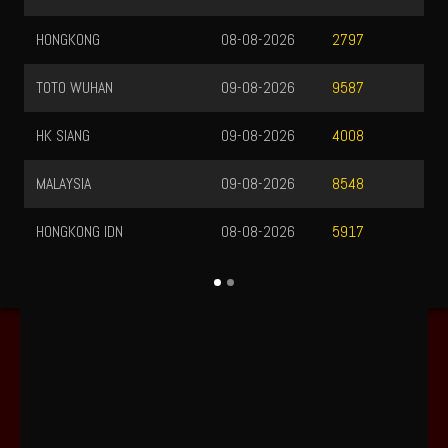
HONGKONG
08-08-2026
2797
TOTO WUHAN
09-08-2026
9587
HK SIANG
09-08-2026
4008
MALAYSIA
09-08-2026
8548
HONGKONG IDN
08-08-2026
5917