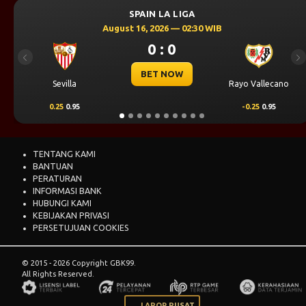
IN LA LIGA
SPAIN
 2026 — 02:30 WIB
August 16, 2
0 : 0
0
Previous
Ne
ET NOW
BE
Rayo Vallecano
Alaves
-0.25
0.95
0.00
0.62
TENTANG KAMI
BANTUAN
PERATURAN
INFORMASI BANK
HUBUNGI KAMI
KEBIJAKAN PRIVASI
PERSETUJUAN COOKIES
© 2015 - 2026 Copyright GBK99.
All Rights Reserved.
LAPOR PUSAT