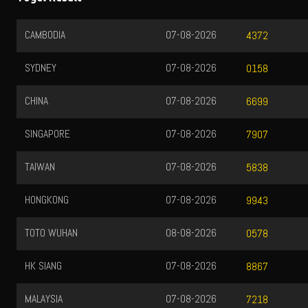
CAMBODIA
07-08-2026
4372
SYDNEY
07-08-2026
0158
CHINA
07-08-2026
6699
SINGAPORE
07-08-2026
7907
TAIWAN
07-08-2026
5838
HONGKONG
07-08-2026
9943
TOTO WUHAN
08-08-2026
0578
HK SIANG
07-08-2026
8867
MALAYSIA
07-08-2026
7218