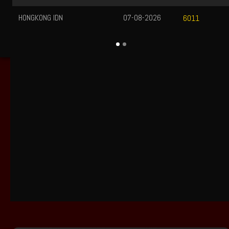
HONGKONG IDN
07-08-2026
6011