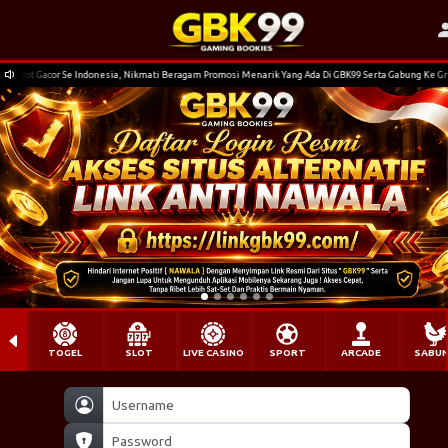
 Slot Gacor Se Indonesia, Nikmati Beragam Promosi Menarik Yang Ada Di GBK99 Serta Gabung Ke Grup
TOGEL
SLOT
LIVE CASINO
SPORT
ARCADE
SABU