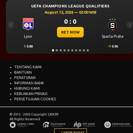
MPIONS LEAGUE QUALIFIERS
UEFA CHAMP
st 12, 2026 — 02:00 WIB
August
0 : 0
Previous
Ne
BET NOW
Sparta Praha
SK Sturm Graz
-1
0.96
-0.5
0.95
TENTANG KAMI
BANTUAN
PERATURAN
INFORMASI BANK
HUBUNGI KAMI
KEBIJAKAN PRIVASI
PERSETUJUAN COOKIES
© 2015 - 2026 Copyright GBK99.
All Rights Reserved.
LAPOR PUSAT