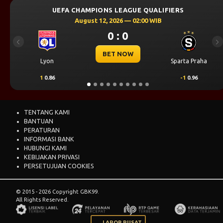
S LEAGUE QUALIFIERS
UEFA CHAMPIONS 
 2026 — 02:00 WIB
August 12, 2
0 : 0
0
Previous
Ne
ET NOW
BE
Sparta Praha
SK Sturm Graz
-1
0.96
-0.5
0.95
TENTANG KAMI
BANTUAN
PERATURAN
INFORMASI BANK
HUBUNGI KAMI
KEBIJAKAN PRIVASI
PERSETUJUAN COOKIES
© 2015 - 2026 Copyright GBK99.
All Rights Reserved.
LAPOR PUSAT