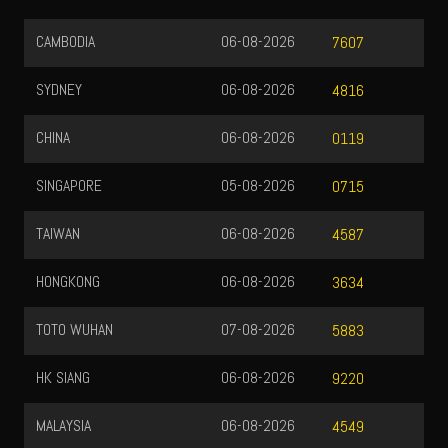
CAMBODIA
06-08-2026
7607
SYDNEY
06-08-2026
4816
CHINA
06-08-2026
0119
SINGAPORE
05-08-2026
0715
TAIWAN
06-08-2026
4587
HONGKONG
06-08-2026
3634
TOTO WUHAN
07-08-2026
5883
HK SIANG
06-08-2026
9220
MALAYSIA
06-08-2026
4549