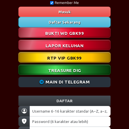
Remember Me
Masuk
Daftar Sekarang
BUKTI WD GBK99
LAPOR KELUHAN
RTP VIP GBK99
TREASURE DIG
MAIN DI TELEGRAM
DAFTAR